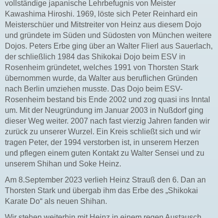
vollständige japanische Lehrbefugnis von Meister
Kawashima Hiroshi. 1969, löste sich Peter Reinhard ein
Meisterschüer und Mitstreiter von Heinz aus diesem Dojo
und gründete im Süden und Südosten von München weitere
Dojos. Peters Erbe ging über an Walter Flierl aus Sauerlach,
der schließlich 1984 das Shikokai Dojo beim ESV in
Rosenheim gründetet, welches 1991 von Thorsten Stark
übernommen wurde, da Walter aus beruflichen Gründen
nach Berlin umziehen musste. Das Dojo beim ESV-
Rosenheim bestand bis Ende 2002 und zog quasi ins Inntal
um. Mit der Neugründung im Januar 2003 in Nußdorf ging
dieser Weg weiter. 2007 nach fast vierzig Jahren fanden wir
zurück zu unserer Wurzel. Ein Kreis schließt sich und wir
tragen Peter, der 1994 verstorben ist, in unserem Herzen
und pflegen einem guten Kontakt zu Walter Sensei und zu
unserem Shihan und Soke Heinz.
Am 8.September 2023 verlieh Heinz Strauß den 6. Dan an
Thorsten Stark und übergab ihm das Erbe des „Shikokai
Karate Do“ als neuen Shihan.
Wir stehen weiterhin mit Heinz in einem regen Austausch,